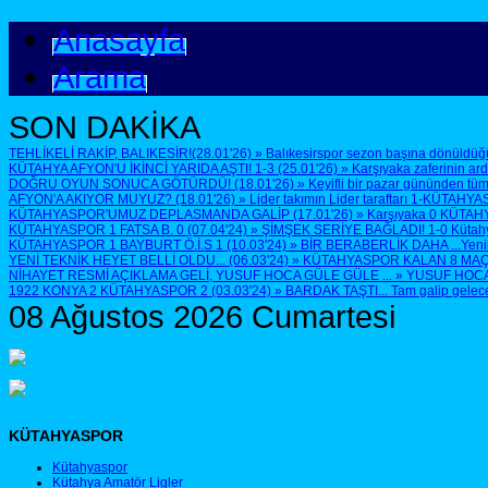
Anasayfa
Arama
SON DAKİKA
TEHLİKELİ RAKİP, BALIKESİR!(28.01'26)
»
Balıkesirspor sezon başına dönüldüğü
KÜTAHYA AFYON'U İKİNCİ YARIDA AŞTI! 1-3 (25.01'26)
»
Karşıyaka zaferinin ar
DOĞRU OYUN SONUCA GÖTÜRDÜ! (18.01'26)
»
Keyifli bir pazar gününden tüm
AFYON'A AKIYOR MUYUZ? (18.01'26)
»
Lider takımın Lider taraftarı 1-KÜTAHYA
KÜTAHYASPOR'UMUZ DEPLASMANDA GALİP (17.01'26)
»
Karşıyaka 0 KÜTAH
KÜTAHYASPOR 1 FATSA B. 0 (07.04'24)
»
ŞİMŞEK SERİYE BAĞLADI! 1-0 Kütahyasp
KÜTAHYASPOR 1 BAYBURT Ö.İ.S 1 (10.03'24)
»
BİR BERABERLİK DAHA ...Yenilen
YENİ TEKNİK HEYET BELLİ OLDU... (06.03'24)
»
KÜTAHYASPOR KALAN 8 MAÇTA 
NİHAYET RESMİ AÇIKLAMA GELİ, YUSUF HOCA GÜLE GÜLE ...
»
YUSUF HOCA G
1922 KONYA 2 KÜTAHYASPOR 2 (03.03'24)
»
BARDAK TAŞTI... Tam galip geleceğ
08 Ağustos 2026 Cumartesi
KÜTAHYASPOR
Kütahyaspor
Kütahya Amatör Ligler