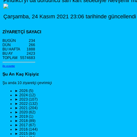
Fındıkcı'yı da dördüncü sarı kart sebebiyle Nevşehir ma
Çarşamba, 24 Kasım 2021 23:06 tarihinde güncellendi
ZİYARETÇİ SAYACI
BUGÜN
234
DÜN
266
BU HAFTA
1888
BU AY
2423
TOPLAM
5574683
jbc vcounter
Şu An Kaç Kişiyiz
Şu anda 10 ziyaretçi çevrimiçi
►
2026 (5)
►
2024 (12)
►
2023 (107)
►
2022 (132)
►
2021 (204)
►
2020 (62)
►
2019 (1)
►
2018 (89)
►
2017 (67)
►
2016 (144)
►
2015 (84)