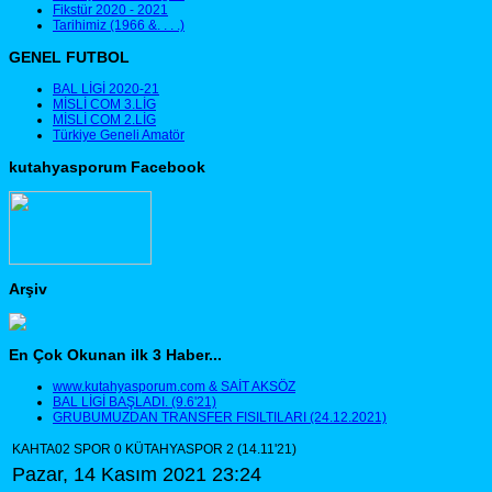
Fikstür 2020 - 2021
Tarihimiz (1966 &. . . .)
GENEL FUTBOL
BAL LİGİ 2020-21
MİSLİ COM 3.LİG
MİSLİ COM 2.LİG
Türkiye Geneli Amatör
kutahyasporum Facebook
Arşiv
En Çok Okunan ilk 3 Haber...
www.kutahyasporum.com & SAİT AKSÖZ
BAL LİGİ BAŞLADI. (9.6'21)
GRUBUMUZDAN TRANSFER FISILTILARI (24.12.2021)
KAHTA02 SPOR 0 KÜTAHYASPOR 2 (14.11'21)
Pazar, 14 Kasım 2021 23:24