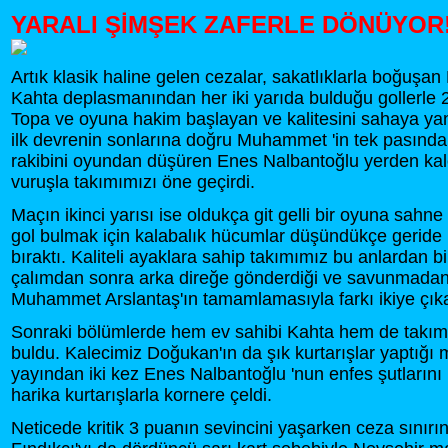
YARALI ŞİMŞEK ZAFERLE DÖNÜYOR!
Artık klasik haline gelen cezalar, sakatlıklarla boğuşan 
Kahta deplasmanından her iki yarıda bulduğu gollerle 2-
Topa ve oyuna hakim başlayan ve kalitesini sahaya ya
ilk devrenin sonlarına doğru Muhammet 'in tek pasında
rakibini oyundan düşüren Enes Nalbantoğlu yerden kale
vuruşla takımımızı öne geçirdi.
Maçın ikinci yarısı ise oldukça git gelli bir oyuna sahne
gol bulmak için kalabalık hücumlar düşündükçe geride 
bıraktı. Kaliteli ayaklara sahip takımımız bu anlardan bi
çalımdan sonra arka direğe gönderdiği ve savunmada
Muhammet Arslantaş'ın tamamlamasıyla farkı ikiye çıka
Sonraki bölümlerde hem ev sahibi Kahta hem de takım
buldu. Kalecimiz Doğukan'ın da şık kurtarışlar yaptığ
yayından iki kez Enes Nalbantoğlu 'nun enfes şutlarını
harika kurtarışlarla kornere çeldi.
Neticede kritik 3 puanın sevincini yaşarken ceza sınır