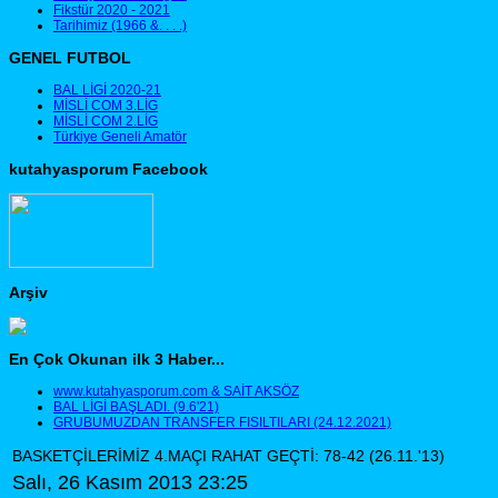
Fikstür 2020 - 2021
Tarihimiz (1966 &. . . .)
GENEL FUTBOL
BAL LİGİ 2020-21
MİSLİ COM 3.LİG
MİSLİ COM 2.LİG
Türkiye Geneli Amatör
kutahyasporum Facebook
Arşiv
En Çok Okunan ilk 3 Haber...
www.kutahyasporum.com & SAİT AKSÖZ
BAL LİGİ BAŞLADI. (9.6'21)
GRUBUMUZDAN TRANSFER FISILTILARI (24.12.2021)
BASKETÇİLERİMİZ 4.MAÇI RAHAT GEÇTİ: 78-42 (26.11.'13)
Salı, 26 Kasım 2013 23:25