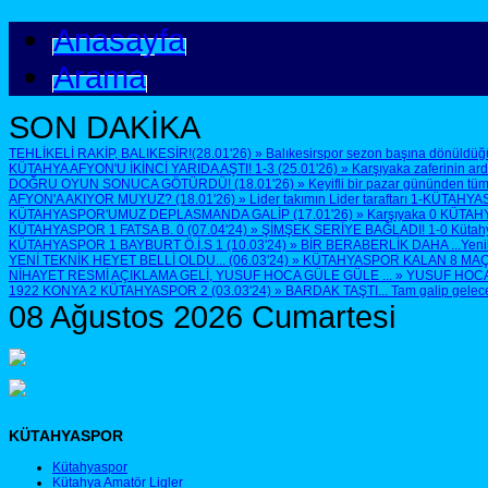
Anasayfa
Arama
SON DAKİKA
TEHLİKELİ RAKİP, BALIKESİR!(28.01'26)
»
Balıkesirspor sezon başına dönüldüğü
KÜTAHYA AFYON'U İKİNCİ YARIDA AŞTI! 1-3 (25.01'26)
»
Karşıyaka zaferinin ar
DOĞRU OYUN SONUCA GÖTÜRDÜ! (18.01'26)
»
Keyifli bir pazar gününden tüm
AFYON'A AKIYOR MUYUZ? (18.01'26)
»
Lider takımın Lider taraftarı 1-KÜTAHYA
KÜTAHYASPOR'UMUZ DEPLASMANDA GALİP (17.01'26)
»
Karşıyaka 0 KÜTAH
KÜTAHYASPOR 1 FATSA B. 0 (07.04'24)
»
ŞİMŞEK SERİYE BAĞLADI! 1-0 Kütahyasp
KÜTAHYASPOR 1 BAYBURT Ö.İ.S 1 (10.03'24)
»
BİR BERABERLİK DAHA ...Yenilen
YENİ TEKNİK HEYET BELLİ OLDU... (06.03'24)
»
KÜTAHYASPOR KALAN 8 MAÇTA 
NİHAYET RESMİ AÇIKLAMA GELİ, YUSUF HOCA GÜLE GÜLE ...
»
YUSUF HOCA G
1922 KONYA 2 KÜTAHYASPOR 2 (03.03'24)
»
BARDAK TAŞTI... Tam galip geleceğ
08 Ağustos 2026 Cumartesi
KÜTAHYASPOR
Kütahyaspor
Kütahya Amatör Ligler