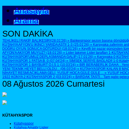
Anasayfa
Arama
SON DAKİKA
TEHLİKELİ RAKİP, BALIKESİR!(28.01'26)
»
Balıkesirspor sezon başına dönüldüğü
KÜTAHYA AFYON'U İKİNCİ YARIDA AŞTI! 1-3 (25.01'26)
»
Karşıyaka zaferinin ar
DOĞRU OYUN SONUCA GÖTÜRDÜ! (18.01'26)
»
Keyifli bir pazar gününden tüm
AFYON'A AKIYOR MUYUZ? (18.01'26)
»
Lider takımın Lider taraftarı 1-KÜTAHYA
KÜTAHYASPOR'UMUZ DEPLASMANDA GALİP (17.01'26)
»
Karşıyaka 0 KÜTAH
KÜTAHYASPOR 1 FATSA B. 0 (07.04'24)
»
ŞİMŞEK SERİYE BAĞLADI! 1-0 Kütahyasp
KÜTAHYASPOR 1 BAYBURT Ö.İ.S 1 (10.03'24)
»
BİR BERABERLİK DAHA ...Yenilen
YENİ TEKNİK HEYET BELLİ OLDU... (06.03'24)
»
KÜTAHYASPOR KALAN 8 MAÇTA 
NİHAYET RESMİ AÇIKLAMA GELİ, YUSUF HOCA GÜLE GÜLE ...
»
YUSUF HOCA G
1922 KONYA 2 KÜTAHYASPOR 2 (03.03'24)
»
BARDAK TAŞTI... Tam galip geleceğ
08 Ağustos 2026 Cumartesi
KÜTAHYASPOR
Kütahyaspor
Kütahya Amatör Ligler