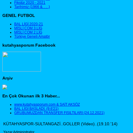
Fikstür 2020 - 2021
Tarihimiz (1966 &. . . .)
GENEL FUTBOL
BAL LİGİ 2020-21
MİSLİ COM 3.LİG
MİSLİ COM 2.LİG
Türkiye Geneli Amatör
kutahyasporum Facebook
Arşiv
En Çok Okunan ilk 3 Haber...
www.kutahyasporum.com & SAİT AKSÖZ
BAL LİGİ BAŞLADI. (9.6'21)
GRUBUMUZDAN TRANSFER FISILTILARI (24.12.2021)
KÜTAHYASPOR-SULTANGAZİ..GOLLER (Video)..(19.10.'14)
Yazar Administrator