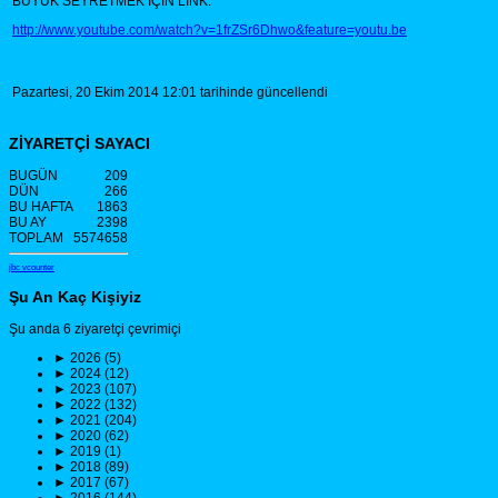
BÜYÜK SEYRETMEK İÇİN LİNK:
http://www.youtube.com/watch?v=1frZSr6Dhwo&feature=youtu.be
Pazartesi, 20 Ekim 2014 12:01 tarihinde güncellendi
ZİYARETÇİ SAYACI
BUGÜN
209
DÜN
266
BU HAFTA
1863
BU AY
2398
TOPLAM
5574658
jbc vcounter
Şu An Kaç Kişiyiz
Şu anda 6 ziyaretçi çevrimiçi
►
2026 (5)
►
2024 (12)
►
2023 (107)
►
2022 (132)
►
2021 (204)
►
2020 (62)
►
2019 (1)
►
2018 (89)
►
2017 (67)