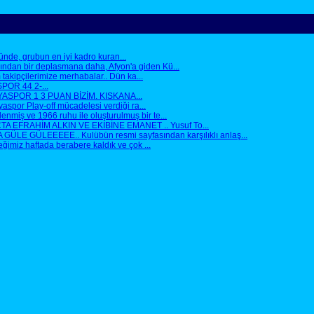
nde, grubun en iyi kadro kuran...
dından bir deplasmana daha, Afyon'a giden Kü...
 takipçilerimize merhabalar.. Dün ka...
SPOR 44 2-...
YASPOR 1 3 PUAN BİZİM. KISKANA...
or Play-off mücadelesi verdiği ra...
miş ve 1966 ruhu ile oluşturulmuş bir te...
EFRAHİM ALKIN VE EKİBİNE EMANET .. Yusuf To...
ÜLE GÜLEEEEE.. Kulübün resmi sayfasından karşılıklı anlaş...
imiz haftada berabere kaldık ve çok ...