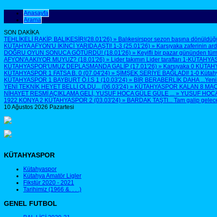
Anasayfa
Arama
SON DAKİKA
TEHLİKELİ RAKİP, BALIKESİR!(28.01'26)
»
Balıkesirspor sezon başına dönüldüğü
KÜTAHYA AFYON'U İKİNCİ YARIDA AŞTI! 1-3 (25.01'26)
»
Karşıyaka zaferinin ar
DOĞRU OYUN SONUCA GÖTÜRDÜ! (18.01'26)
»
Keyifli bir pazar gününden tüm
AFYON'A AKIYOR MUYUZ? (18.01'26)
»
Lider takımın Lider taraftarı 1-KÜTAHYA
KÜTAHYASPOR'UMUZ DEPLASMANDA GALİP (17.01'26)
»
Karşıyaka 0 KÜTAH
KÜTAHYASPOR 1 FATSA B. 0 (07.04'24)
»
ŞİMŞEK SERİYE BAĞLADI! 1-0 Kütahyasp
KÜTAHYASPOR 1 BAYBURT Ö.İ.S 1 (10.03'24)
»
BİR BERABERLİK DAHA ...Yenilen
YENİ TEKNİK HEYET BELLİ OLDU... (06.03'24)
»
KÜTAHYASPOR KALAN 8 MAÇTA 
NİHAYET RESMİ AÇIKLAMA GELİ, YUSUF HOCA GÜLE GÜLE ...
»
YUSUF HOCA G
1922 KONYA 2 KÜTAHYASPOR 2 (03.03'24)
»
BARDAK TAŞTI... Tam galip geleceğ
10 Ağustos 2026 Pazartesi
KÜTAHYASPOR
Kütahyaspor
Kütahya Amatör Ligler
Fikstür 2020 - 2021
Tarihimiz (1966 &. . . .)
GENEL FUTBOL