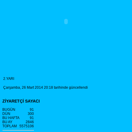
2.YARI
Çarşamba, 26 Mart 2014 20:18 tarihinde güncellendi
ZİYARETÇİ SAYACI
BUGÜN
91
DÜN
300
BU HAFTA
91
BU AY
2846
TOPLAM
5575106