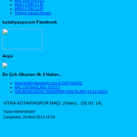
BAL LİGİ 2020-21
MİSLİ COM 3.LİG
MİSLİ COM 2.LİG
Türkiye Geneli Amatör
kutahyasporum Facebook
Arşiv
En Çok Okunan ilk 3 Haber...
www.kutahyasporum.com & SAİT AKSÖZ
BAL LİGİ BAŞLADI. (9.6'21)
GRUBUMUZDAN TRANSFER FISILTILARI (24.12.2021)
VİTRA-KÜTAHYASPOR MAÇI..(Video).. (26.03.'14)
Yazar Administrator
Çarşamba, 26 Mart 2014 15:54