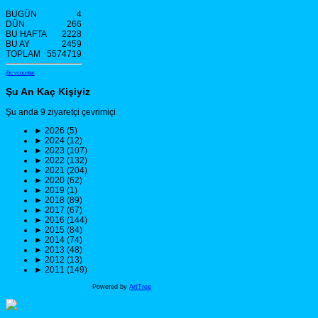
BUGÜN
4
DÜN
266
BU HAFTA
2228
BU AY
2459
TOPLAM
5574719
jbc vcounter
Şu An Kaç Kişiyiz
Şu anda 9 ziyaretçi çevrimiçi
►
2026 (5)
►
2024 (12)
►
2023 (107)
►
2022 (132)
►
2021 (204)
►
2020 (62)
►
2019 (1)
►
2018 (89)
►
2017 (67)
►
2016 (144)
►
2015 (84)
►
2014 (74)
►
2013 (48)
►
2012 (13)
►
2011 (149)
Powered by
ArtTree