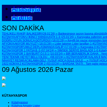
Anasayfa
Arama
SON DAKİKA
TEHLİKELİ RAKİP, BALIKESİR!(28.01'26)
»
Balıkesirspor sezon başına dönüldüğü
KÜTAHYA AFYON'U İKİNCİ YARIDA AŞTI! 1-3 (25.01'26)
»
Karşıyaka zaferinin ar
DOĞRU OYUN SONUCA GÖTÜRDÜ! (18.01'26)
»
Keyifli bir pazar gününden tüm
AFYON'A AKIYOR MUYUZ? (18.01'26)
»
Lider takımın Lider taraftarı 1-KÜTAHYA
KÜTAHYASPOR'UMUZ DEPLASMANDA GALİP (17.01'26)
»
Karşıyaka 0 KÜTAH
KÜTAHYASPOR 1 FATSA B. 0 (07.04'24)
»
ŞİMŞEK SERİYE BAĞLADI! 1-0 Kütahyasp
KÜTAHYASPOR 1 BAYBURT Ö.İ.S 1 (10.03'24)
»
BİR BERABERLİK DAHA ...Yenilen
YENİ TEKNİK HEYET BELLİ OLDU... (06.03'24)
»
KÜTAHYASPOR KALAN 8 MAÇTA 
NİHAYET RESMİ AÇIKLAMA GELİ, YUSUF HOCA GÜLE GÜLE ...
»
YUSUF HOCA G
1922 KONYA 2 KÜTAHYASPOR 2 (03.03'24)
»
BARDAK TAŞTI... Tam galip geleceğ
09 Ağustos 2026 Pazar
KÜTAHYASPOR
Kütahyaspor
Kütahya Amatör Ligler