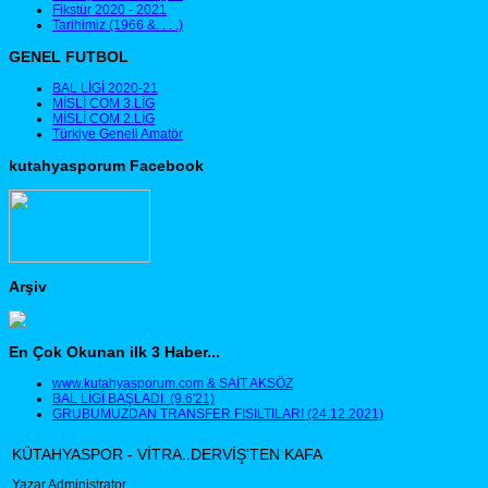
Fikstür 2020 - 2021
Tarihimiz (1966 &. . . .)
GENEL FUTBOL
BAL LİGİ 2020-21
MİSLİ COM 3.LİG
MİSLİ COM 2.LİG
Türkiye Geneli Amatör
kutahyasporum Facebook
Arşiv
En Çok Okunan ilk 3 Haber...
www.kutahyasporum.com & SAİT AKSÖZ
BAL LİGİ BAŞLADI. (9.6'21)
GRUBUMUZDAN TRANSFER FISILTILARI (24.12.2021)
KÜTAHYASPOR - VİTRA..DERVİŞ'TEN KAFA
Yazar Administrator