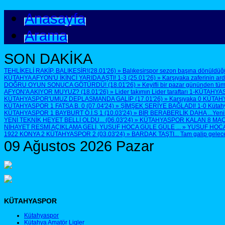
Anasayfa
Arama
SON DAKİKA
TEHLİKELİ RAKİP, BALIKESİR!(28.01'26)
»
Balıkesirspor sezon başına dönüldüğü
KÜTAHYA AFYON'U İKİNCİ YARIDA AŞTI! 1-3 (25.01'26)
»
Karşıyaka zaferinin ar
DOĞRU OYUN SONUCA GÖTÜRDÜ! (18.01'26)
»
Keyifli bir pazar gününden tüm
AFYON'A AKIYOR MUYUZ? (18.01'26)
»
Lider takımın Lider taraftarı 1-KÜTAHYA
KÜTAHYASPOR'UMUZ DEPLASMANDA GALİP (17.01'26)
»
Karşıyaka 0 KÜTAH
KÜTAHYASPOR 1 FATSA B. 0 (07.04'24)
»
ŞİMŞEK SERİYE BAĞLADI! 1-0 Kütahyasp
KÜTAHYASPOR 1 BAYBURT Ö.İ.S 1 (10.03'24)
»
BİR BERABERLİK DAHA ...Yenilen
YENİ TEKNİK HEYET BELLİ OLDU... (06.03'24)
»
KÜTAHYASPOR KALAN 8 MAÇTA 
NİHAYET RESMİ AÇIKLAMA GELİ, YUSUF HOCA GÜLE GÜLE ...
»
YUSUF HOCA G
1922 KONYA 2 KÜTAHYASPOR 2 (03.03'24)
»
BARDAK TAŞTI... Tam galip geleceğ
09 Ağustos 2026 Pazar
KÜTAHYASPOR
Kütahyaspor
Kütahya Amatör Ligler