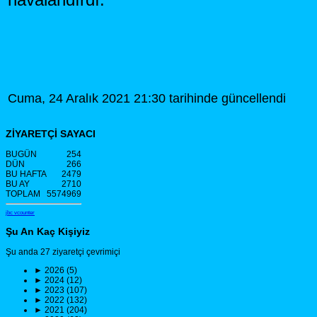
Cuma, 24 Aralık 2021 21:30 tarihinde güncellendi
ZİYARETÇİ SAYACI
BUGÜN
254
DÜN
266
BU HAFTA
2479
BU AY
2710
TOPLAM
5574969
jbc vcounter
Şu An Kaç Kişiyiz
Şu anda 27 ziyaretçi çevrimiçi
►
2026 (5)
►
2024 (12)
►
2023 (107)
►
2022 (132)
►
2021 (204)