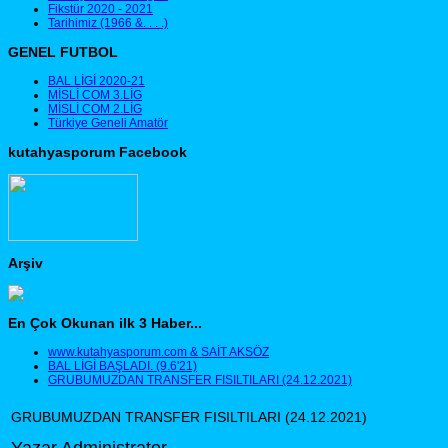
Fikstür 2020 - 2021
Tarihimiz (1966 &. . . .)
GENEL FUTBOL
BAL LİGİ 2020-21
MİSLİ COM 3.LİG
MİSLİ COM 2.LİG
Türkiye Geneli Amatör
kutahyasporum Facebook
Arşiv
En Çok Okunan ilk 3 Haber...
www.kutahyasporum.com & SAİT AKSÖZ
BAL LİGİ BAŞLADI. (9.6'21)
GRUBUMUZDAN TRANSFER FISILTILARI (24.12.2021)
GRUBUMUZDAN TRANSFER FISILTILARI (24.12.2021)