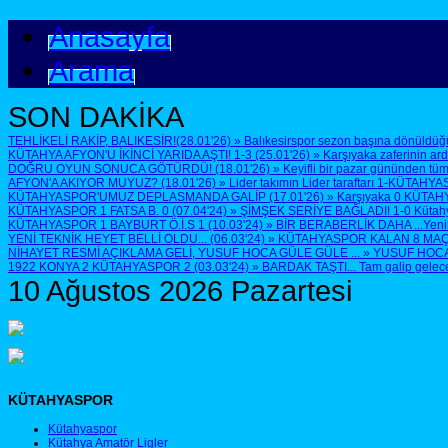
Anasayfa
Arama
SON DAKİKA
TEHLİKELİ RAKİP, BALIKESİR!(28.01'26)
»
Balıkesirspor sezon başına dönüldüğü
KÜTAHYA AFYON'U İKİNCİ YARIDA AŞTI! 1-3 (25.01'26)
»
Karşıyaka zaferinin ar
DOĞRU OYUN SONUCA GÖTÜRDÜ! (18.01'26)
»
Keyifli bir pazar gününden tüm
AFYON'A AKIYOR MUYUZ? (18.01'26)
»
Lider takımın Lider taraftarı 1-KÜTAHYA
KÜTAHYASPOR'UMUZ DEPLASMANDA GALİP (17.01'26)
»
Karşıyaka 0 KÜTAH
KÜTAHYASPOR 1 FATSA B. 0 (07.04'24)
»
ŞİMŞEK SERİYE BAĞLADI! 1-0 Kütahyasp
KÜTAHYASPOR 1 BAYBURT Ö.İ.S 1 (10.03'24)
»
BİR BERABERLİK DAHA ...Yenilen
YENİ TEKNİK HEYET BELLİ OLDU... (06.03'24)
»
KÜTAHYASPOR KALAN 8 MAÇTA 
NİHAYET RESMİ AÇIKLAMA GELİ, YUSUF HOCA GÜLE GÜLE ...
»
YUSUF HOCA G
1922 KONYA 2 KÜTAHYASPOR 2 (03.03'24)
»
BARDAK TAŞTI... Tam galip geleceğ
10 Ağustos 2026 Pazartesi
KÜTAHYASPOR
Kütahyaspor
Kütahya Amatör Ligler