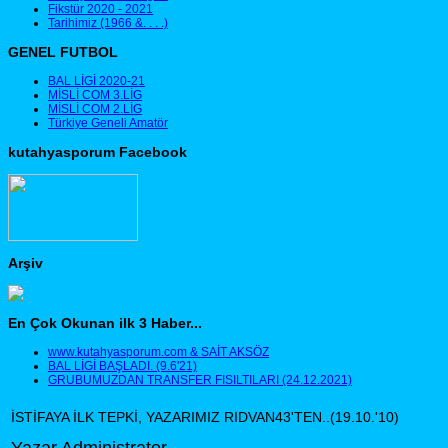
Fikstür 2020 - 2021
Tarihimiz (1966 &. . . .)
GENEL FUTBOL
BAL LİGİ 2020-21
MİSLİ COM 3.LİG
MİSLİ COM 2.LİG
Türkiye Geneli Amatör
kutahyasporum Facebook
Arşiv
En Çok Okunan ilk 3 Haber...
www.kutahyasporum.com & SAİT AKSÖZ
BAL LİGİ BAŞLADI. (9.6'21)
GRUBUMUZDAN TRANSFER FISILTILARI (24.12.2021)
İSTİFAYA İLK TEPKİ, YAZARIMIZ RIDVAN43'TEN..(19.10.'10)