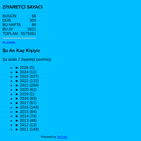
ZİYARETÇİ SAYACI
BUGÜN
66
DÜN
300
BU HAFTA
66
BU AY
2821
TOPLAM
5575081
jbc vcounter
Şu An Kaç Kişiyiz
Şu anda 7 ziyaretçi çevrimiçi
►
2026 (5)
►
2024 (12)
►
2023 (107)
►
2022 (132)
►
2021 (204)
►
2020 (62)
►
2019 (1)
►
2018 (89)
►
2017 (67)
►
2016 (144)
►
2015 (84)
►
2014 (74)
►
2013 (48)
►
2012 (13)
►
2011 (149)
Powered by
ArtTree