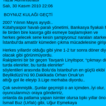
Yazar Administrator
Salı, 30 Kasım 2010 22:06
BOYNUZ KULAĞI GEÇTİ
2007 Yılının Mayıs ayıydı..
Kütahyaspor havalı-paralı yönetimi, Bankasya fiyakalı
ile birden bire kasırga gibi esmeye başlamışken ve
herkes gelecek sene kesin şampiyonuz naraları atarken
İstanbul’da amatör kümeden çıkma mücadelesine girişm
Herkes yıllardır olduğu gibi yine 1-2 tur sonra döner 
olacak gibi görünmüyordu.
Rakiplerini bir bir geçen Tavşanlı Linyitspor, “çıkmayı
turda elenirler, bu turda elenirler”
söylentileri arasında Bolu’da İstanbul’un en güçlü ekibi
Beylikdüzü’nü 90.Dakikada Orhan Onuk’un
attığı gol ile eleyip 3.Lige merhaba diyordu..
Çok sevinmiştik..Şunlar geçmişti o an içimden..İyi olu
oyuncularımızı oraya göndeririz,
onlarda da patlama yapan isimler olursa tıpkı yıllar önc
İsmail Buz (Urfalı) gibi, Uğur Eşmekaya