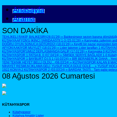
Anasayfa
Arama
SON DAKİKA
TEHLİKELİ RAKİP, BALIKESİR!(28.01'26)
»
Balıkesirspor sezon başına dönüldüğü
KÜTAHYA AFYON'U İKİNCİ YARIDA AŞTI! 1-3 (25.01'26)
»
Karşıyaka zaferinin ar
DOĞRU OYUN SONUCA GÖTÜRDÜ! (18.01'26)
»
Keyifli bir pazar gününden tüm
AFYON'A AKIYOR MUYUZ? (18.01'26)
»
Lider takımın Lider taraftarı 1-KÜTAHYA
KÜTAHYASPOR'UMUZ DEPLASMANDA GALİP (17.01'26)
»
Karşıyaka 0 KÜTAH
KÜTAHYASPOR 1 FATSA B. 0 (07.04'24)
»
ŞİMŞEK SERİYE BAĞLADI! 1-0 Kütahyasp
KÜTAHYASPOR 1 BAYBURT Ö.İ.S 1 (10.03'24)
»
BİR BERABERLİK DAHA ...Yenilen
YENİ TEKNİK HEYET BELLİ OLDU... (06.03'24)
»
KÜTAHYASPOR KALAN 8 MAÇTA 
NİHAYET RESMİ AÇIKLAMA GELİ, YUSUF HOCA GÜLE GÜLE ...
»
YUSUF HOCA G
1922 KONYA 2 KÜTAHYASPOR 2 (03.03'24)
»
BARDAK TAŞTI... Tam galip geleceğ
08 Ağustos 2026 Cumartesi
KÜTAHYASPOR
Kütahyaspor
Kütahya Amatör Ligler