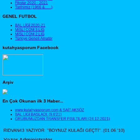
Fikstür 2020 - 2021
Tarihimiz (1966 &. . . .)
GENEL FUTBOL
BAL LİGİ 2020-21
MİSLİ COM 3.LİG
MİSLİ COM 2.LİG
Türkiye Geneli Amatör
kutahyasporum Facebook
Arşiv
En Çok Okunan ilk 3 Haber...
www.kutahyasporum.com & SAİT AKSÖZ
BAL LİGİ BAŞLADI. (9.6'21)
GRUBUMUZDAN TRANSFER FISILTILARI (24.12.2021)
RIDVAN43 YAZIYOR: ''BOYNUZ KULAĞI GEÇTİ''..(01.06.'10)