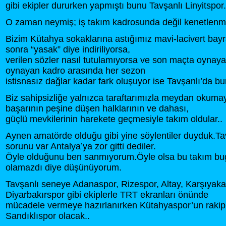
gibi ekipler dururken yapmıştı bunu Tavşanlı Linyitspor.
O zaman neymiş; iş takım kadrosunda değil kenetlenm
Bizim Kütahya sokaklarına astığımız mavi-lacivert bayr
sonra “yasak” diye indiriliyorsa,
verilen sözler nasıl tutulamıyorsa ve son maçta oynayan
oynayan kadro arasında her sezon
istisnasız dağlar kadar fark oluşuyor ise Tavşanlı’da bu
Biz sahipsizliğe yalnızca taraftarımızla meydan okumay
başarının peşine düşen halklarının ve dahası,
güçlü mevkilerinin harekete geçmesiyle takım oldular..
Aynen amatörde olduğu gibi yine söylentiler duyduk.Ta
sorunu var Antalya’ya zor gitti dediler.
Öyle olduğunu ben sanmıyorum.Öyle olsa bu takım b
olamazdı diye düşünüyorum.
Tavşanlı seneye Adanaspor, Rizespor, Altay, Karşıyaka
Diyarbakırspor gibi ekiplerle TRT ekranları önünde
mücadele vermeye hazırlanırken Kütahyaspor’un rakipl
Sandıklıspor olacak..