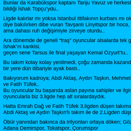
Bunlar da Karabükspor kaptanı Tanju Yavuz ve herkesi
bildiği İshak Topçu’ydu..
Ligde kalırlar mı yoksa İstanbul ittifakının kurbanı mı o
diye bakılırken dibe vuran Tavşanlı Linyitspor bir hoca,
ama dahası ruh değişimiyle zirveye oturdu..
Ara dönemde de geneli “traş” oyuncular alsalarda tek g
İshak’ın kankisi,
geçen sene Tarsus ile final yaşayan Kemal Özyurt’tu..
Bu takım kolay kolay yenilmedi, çoğu zamanda kazandı
bir yere dün itibariyle ayak bastı..
Bakıyorum kadroya; Abdi Aktaş, Aydın Taşkın, Mehme
ve Fatih Tüfek..
Bu oyuncular bu başarıda aslan payına sahipler ve ilgi
oyuncularla biz 3.ligde hep alt sıralardaydık.
Hatta Emrah Dağ ve Fatih Tüfek 3.ligden düşen takımı
Abdi Aktaş ve Aydın Taşkın'lı takım ile de 2.Ligden düş
Öbür yanından bakınca da trilyonları ortaya döken; Gö
Adana Demirspor, Tokatspor, Çorumspor