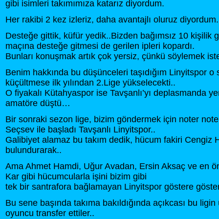
gibi isimleri takımımıza katarız diyordum.
Her rakibi 2 kez izleriz, daha avantajlı oluruz diyordum.
Desteğe gittik, küfür yedik..Bizden bağımsız 10 kişilik 
maçına desteğe gitmesi de gerilen ipleri kopardı.
Bunları konuşmak artık çok yersiz, çünkü söylemek is
Benim hakkında bu düşünceleri taşıdığım Linyitspor o 
küçültmese ilk yılından 2.Lige yükselecekti..
O fiyakalı Kütahyaspor ise Tavşanlı’yı deplasmanda y
amatöre düştü…
Bir sonraki sezon lige, bizim göndermek için noter not
Seçsev ile başladı Tavşanlı Linyitspor..
Galibiyet alamaz bu takım dedik, hücum fakiri Cengiz
bulundurarak..
Ama Ahmet Hamdi, Uğur Avadan, Ersin Aksaç ve en ön
Kar gibi hücumcularla işini bizim gibi
tek bir santrafora bağlamayan Linyitspor göstere göste
Bu sene başında takıma bakıldığında açıkcası bu ligin 
oyuncu transfer ettiler..