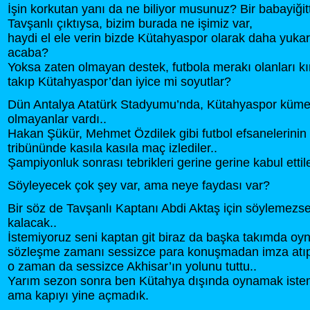
İşin korkutan yanı da ne biliyor musunuz? Bir babayiğit
Tavşanlı çıktıysa, bizim burada ne işimiz var,
haydi el ele verin bizde Kütahyaspor olarak daha yukar
acaba?
Yoksa zaten olmayan destek, futbola merakı olanları kı
takıp Kütahyaspor’dan iyice mi soyutlar?
Dün Antalya Atatürk Stadyumu’nda, Kütahyaspor küm
olmayanlar vardı..
Hakan Şükür, Mehmet Özdilek gibi futbol efsanelerinin
tribününde kasıla kasıla maç izlediler..
Şampiyonluk sonrası tebrikleri gerine gerine kabul ettile
Söyleyecek çok şey var, ama neye faydası var?
Bir söz de Tavşanlı Kaptanı Abdi Aktaş için söylemezs
kalacak..
İstemiyoruz seni kaptan git biraz da başka takımda oyn
sözleşme zamanı sessizce para konuşmadan imza atıp
o zaman da sessizce Akhisar’ın yolunu tuttu..
Yarım sezon sonra ben Kütahya dışında oynamak iste
ama kapıyı yine açmadık.