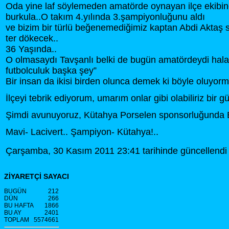
Oda yine laf söylemeden amatörde oynayan ilçe ekibine 
burkula..O takım 4.yılında 3.şampiyonluğunu aldı
ve bizim bir türlü beğenemediğimiz kaptan Abdi Aktaş
ter dökecek..
36 Yaşında..
O olmasaydı Tavşanlı belki de bugün amatördeydi ha
futbolculuk başka şey”
Bir insan da ikisi birden olunca demek ki böyle oluyorm
İlçeyi tebrik ediyorum, umarım onlar gibi olabiliriz bir gü
Şimdi avunuyoruz, Kütahya Porselen sponsorluğunda Eze
Mavi- Lacivert.. Şampiyon- Kütahya!..
Çarşamba, 30 Kasım 2011 23:41 tarihinde güncellendi
ZİYARETÇİ SAYACI
BUGÜN
212
DÜN
266
BU HAFTA
1866
BU AY
2401
TOPLAM
5574661