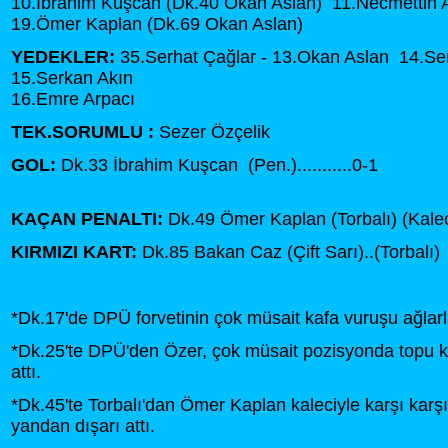
10.İbrahim Kuşcan (Dk.40 Okan Aslan) 11.Necmettin
19.Ömer Kaplan (Dk.69 Okan Aslan)
YEDEKLER:
35.Serhat Çağlar - 13.Okan Aslan 14.S
15.Serkan Akın
16.Emre Arpacı
TEK.SORUMLU :
Sezer Özçelik
GOL:
Dk.33 İbrahim Kuşcan (Pen.)...........0-1
KAÇAN PENALTI:
Dk.49 Ömer Kaplan (Torbalı) (Kaleci
KIRMIZI KART:
Dk.85 Bakan Caz (Çift Sarı)..(Torbalı)
*Dk.17'de DPÜ forvetinin çok müsait kafa vuruşu ağlar
*Dk.25'te DPÜ'den Özer, çok müsait pozisyonda topu k
attı.
*Dk.45'te Torbalı'dan Ömer Kaplan kaleciyle karşı karş
yandan dışarı attı.