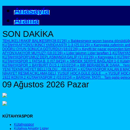
Anasayfa
Arama
SON DAKİKA
TEHLİKELİ RAKİP, BALIKESİR!(28.01'26)
»
Balıkesirspor sezon başına dönüldüğü
KÜTAHYA AFYON'U İKİNCİ YARIDA AŞTI! 1-3 (25.01'26)
»
Karşıyaka zaferinin ar
DOĞRU OYUN SONUCA GÖTÜRDÜ! (18.01'26)
»
Keyifli bir pazar gününden tüm
AFYON'A AKIYOR MUYUZ? (18.01'26)
»
Lider takımın Lider taraftarı 1-KÜTAHYA
KÜTAHYASPOR'UMUZ DEPLASMANDA GALİP (17.01'26)
»
Karşıyaka 0 KÜTAH
KÜTAHYASPOR 1 FATSA B. 0 (07.04'24)
»
ŞİMŞEK SERİYE BAĞLADI! 1-0 Kütahyasp
KÜTAHYASPOR 1 BAYBURT Ö.İ.S 1 (10.03'24)
»
BİR BERABERLİK DAHA ...Yenilen
YENİ TEKNİK HEYET BELLİ OLDU... (06.03'24)
»
KÜTAHYASPOR KALAN 8 MAÇTA 
NİHAYET RESMİ AÇIKLAMA GELİ, YUSUF HOCA GÜLE GÜLE ...
»
YUSUF HOCA G
1922 KONYA 2 KÜTAHYASPOR 2 (03.03'24)
»
BARDAK TAŞTI... Tam galip geleceğ
09 Ağustos 2026 Pazar
KÜTAHYASPOR
Kütahyaspor
Kütahya Amatör Ligler