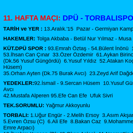
DPÜ - TORBALISPOR
11. HAFTA MAÇI:
TARİH ve YER :
13.Aralık.'15 Pazar - Germiyan Kam
HAKEMLER:
Tolga Akbaba - Betül Nur Yılmaz - Musa Ç
KÜT.DPÜ SPOR :
93.Emrah Öztaş - 54.Bülent İnönü 1
53.İhsan Can Çınar 33.Özer Özdemir 61.Aykan Birinci
(Dk.56 Yusuf Güngördü) 6.Yusuf Yıldız 52.Atakan Ko
Hüsem)
35.Orhan Ayten (Dk.75 Burak Avcı) 23.Zeyd Arif Dağd
YEDEKLER:
92.İsmail - 9.Sercan Hüsem 10.Yusuf G
Avcı
42.Mustafa Alperen 95.Efe Can Efe Ufuk Sivri
TEK.SORUMLU:
Yağmur Akkoyunlu
TORBALI:
1.Uğur Engür - 2.Melih Ersoy 3.Asım Ak
5.Evren Özsu (C) 6.Ali Efe 8.Bakan Caz 9.Mohamme
Emre Arpacı)