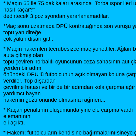
* Maçın 65 ile 75.dakikaları arasında Torbalıspor ileri 
nasıl kaçar?"
dedirtecek 3 pozisyondan yararlanamadılar.
*Maç sonu uzatmada DPÜ kontratağında son vuruşu 
topu yan direğe
çok yakın dışarı gitti.
* Maçın hakemleri tecrübesizce maç yönettiler. Ağları b
auta çıkmış olan
topu çeviren Torbalılı oyuncunun ceza sahasının aut çi
yerden bir adım
önündeki DPÜ'lü futbolcunun açık olmayan koluna çarp
verdiler. Top dışardan
çevrilme hatası ve bir de bir adımdan kola çarpma ağır
yardımcı bayan
hakemin gözü önünde olmasına rağmen...
* Kaçan penaltının oluşumunda yine ele çarpma vard
elemanının
eli açıktı.
* Hakem; futbolcuların kendisine bağırmalarını sineye ç