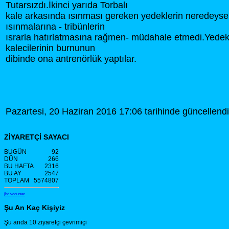
Tutarsızdı.İkinci yarıda Torbalı
kale arkasında ısınması gereken yedeklerin neredeyse 
ısınmalarına - tribünlerin
ısrarla hatırlatmasına rağmen- müdahale etmedi.Yedek
kalecilerinin burnunun
dibinde ona antrenörlük yaptılar.
Pazartesi, 20 Haziran 2016 17:06 tarihinde güncellendi
ZİYARETÇİ SAYACI
BUGÜN
92
DÜN
266
BU HAFTA
2316
BU AY
2547
TOPLAM
5574807
jbc vcounter
Şu An Kaç Kişiyiz
Şu anda 10 ziyaretçi çevrimiçi