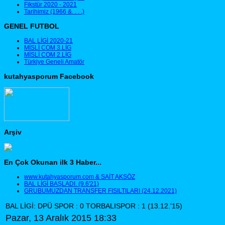
Fikstür 2020 - 2021
Tarihimiz (1966 &. . . .)
GENEL FUTBOL
BAL LİGİ 2020-21
MİSLİ COM 3.LİG
MİSLİ COM 2.LİG
Türkiye Geneli Amatör
kutahyasporum Facebook
Arşiv
En Çok Okunan ilk 3 Haber...
www.kutahyasporum.com & SAİT AKSÖZ
BAL LİGİ BAŞLADI. (9.6'21)
GRUBUMUZDAN TRANSFER FISILTILARI (24.12.2021)
BAL LİGİ: DPÜ SPOR : 0 TORBALISPOR : 1 (13.12.'15)
Pazar, 13 Aralık 2015 18:33